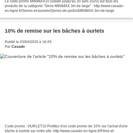
Le code promo MINIMAX10 (valide jusqu'au 30 avril 2020) sur tous les
produits de la catégorie "Serre MINIMAX 3m de large" : http://www.casado-
en-ligne.fr/Serres-et-tunnels/Serres-de-jardin/MINIMAX-3m-de-large
10% de remise sur les bâches à ourlets
Publié le 03/04/2020 à 16:05
Par
Casado
Code promo : OURLET10 Profitez d'un code promo de 10% sur l'achat d'une
bâche à ourlets sur notre site: http://www.casado-en-ligne.fr/Films-et-