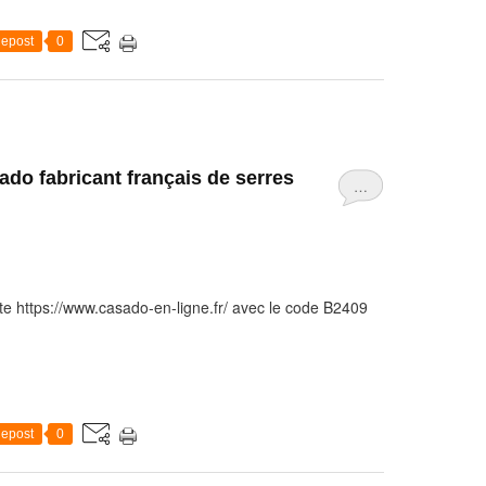
epost
0
do fabricant français de serres
…
te https://www.casado-en-ligne.fr/ avec le code B2409
epost
0