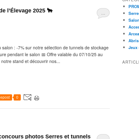
PRO
e l’Élevage 2025 🐂
…
Serre
Salon
Acces
Arcea
Abris
du salon : -7% sur notre sélection de tunnels de stockage
Jeux 
ure pendant le salon 📅 Offre valable du 07/10/25 au
notre stand et découvrir nos...
ARTIC
epost
0
 concours photos Serres et tunnels
…