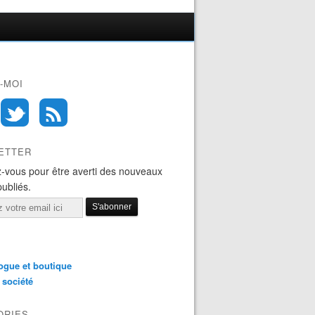
-MOI
ETTER
-vous pour être averti des nouveaux
publiés.
ogue et boutique
 société
ORIES