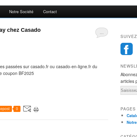
Notre Société
Contact
iday chez Casado
…
SUIVEZ
NEWSL
s passées sur casado.fr ou casado-en-ligne.fr du
de coupon BF2025
Abonnez
articles 
Email
PAGES
epost
0
Catal
Notre
CATÉG